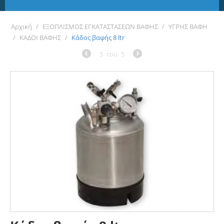
Αρχική
/
ΕΞΟΠΛΙΣΜΟΣ ΕΓΚΑΤΑΣΤΑΣΕΩΝ ΒΑΦΗΣ
/
ΥΓΡΗΣ ΒΑΦΗ
/
ΚΑΔΟΙ ΒΑΦΗΣ
/
Κάδος βαφής 8 ltr
5
του
5