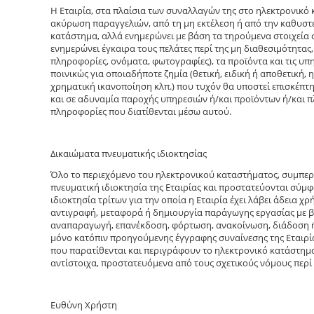
Η Εταιρία, στα πλαίσια των συναλλαγών της στο ηλεκτρονικό
ακύρωση παραγγελιών, από τη μη εκτέλεση ή από την καθυστέρ
κατάστημα, αλλά ενημερώνει με βάση τα τηρούμενα στοιχεία 
ενημερώνει έγκαιρα τους πελάτες περί της μη διαθεσιμότητας,
πληροφορίες, ονόματα, φωτογραφίες), τα προϊόντα και τις υπ
ποινικώς για οποιαδήποτε ζημία (θετική, ειδική ή αποθετική,
χρηματική ικανοποίηση κλπ.) που τυχόν θα υποστεί επισκέπτη
και σε αδυναμία παροχής υπηρεσιών ή/και προϊόντων ή/και π
πληροφορίες που διατίθενται μέσω αυτού.
Δικαιώματα πνευματικής ιδιοκτησίας
Όλο το περιεχόμενο του ηλεκτρονικού καταστήματος, συμπερι
πνευματική ιδιοκτησία της Εταιρίας και προστατεύονται σύμφ
ιδιοκτησία τρίτων για την οποία η Εταιρία έχει λάβει άδεια χ
αντιγραφή, μεταφορά ή δημιουργία παράγωγης εργασίας με β
αναπαραγωγή, επανέκδοση, φόρτωση, ανακοίνωση, διάδοση ή 
μόνο κατόπιν προηγούμενης έγγραφης συναίνεσης της Εταιρία
που παρατίθενται και περιγράφουν το ηλεκτρονικό κατάστημα 
αντίστοιχα, προστατευόμενα από τους σχετικούς νόμους περί
Ευθύνη Χρήστη