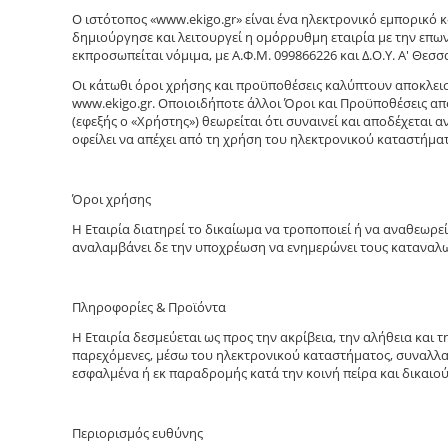
O ιστότοπος «www.ekigo.gr» είναι ένα ηλεκτρονικό εμπορικό
δημιούργησε και λειτουργεί η ομόρρυθμη εταιρία με την επων
εκπροσωπείται νόμιμα, με Α.Φ.Μ. 099866226 και Δ.Ο.Υ. Α' Θεσ
Οι κάτωθι όροι χρήσης και προϋποθέσεις καλύπτουν αποκλει
www.ekigo.gr. Οποιοιδήποτε άλλοι Όροι και Προϋποθέσεις απ
(εφεξής ο «Χρήστης») θεωρείται ότι συναινεί και αποδέχεται
οφείλει να απέχει από τη χρήση του ηλεκτρονικού καταστήμα
Όροι χρήσης
Η Εταιρία διατηρεί το δικαίωμα να τροποποιεί ή να αναθεωρε
αναλαμβάνει δε την υποχρέωση να ενημερώνει τους καταναλω
Πληροφορίες & Προϊόντα
H Εταιρία δεσμεύεται ως προς την ακρίβεια, την αλήθεια και
παρεχόμενες, μέσω του ηλεκτρονικού καταστήματος, συναλλαγέ
εσφαλμένα ή εκ παραδρομής κατά την κοινή πείρα και δικαιο
Περιορισμός ευθύνης