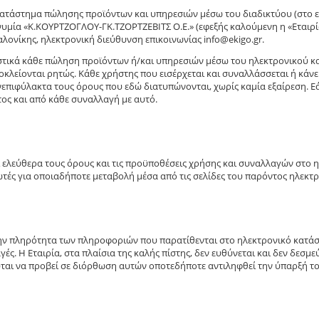
 κατάστημα πώλησης προϊόντων και υπηρεσιών μέσω του διαδικτύου (στο 
υμία «Κ.ΚΟΥΡΤΖΟΓΛΟΥ-ΓΚ.ΤΖΟΡΤΖΕΒΙΤΣ Ο.Ε.» (εφεξής καλούμενη η «Εταιρία»
σαλονίκης, ηλεκτρονική διεύθυνση επικοινωνίας info@ekigo.gr.
στικά κάθε πώληση προϊόντων ή/και υπηρεσιών μέσω του ηλεκτρονικού κα
οκλείονται ρητώς. Κάθε χρήστης που εισέρχεται και συναλλάσσεται ή κά
 ανεπιφύλακτα τους όρους που εδώ διατυπώνονται, χωρίς καμία εξαίρεση. 
τος και από κάθε συναλλαγή με αυτό.
ί ελεύθερα τoυς όρους και τις προϋποθέσεις χρήσης και συναλλαγών στο 
τές για οποιαδήποτε μεταβολή μέσα από τις σελίδες του παρόντος ηλεκτ
 την πληρότητα των πληροφοριών που παρατίθενται στο ηλεκτρονικό κατάστη
ς. Η Εταιρία, στα πλαίσια της καλής πίστης, δεν ευθύνεται και δεν δεσ
ύται να προβεί σε διόρθωση αυτών οποτεδήποτε αντιληφθεί την ύπαρξή το