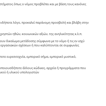
αστήματος όπως ο νόμος προβλέπει και με βάση τους κανόνες
ιονδήποτε λόγο, προκαλεί παράνομη προσβολή και βλάβη στην
ηστών ηθών, κοινωνικών αξιών, της ανηλικότητας κ.λ.π.
χουν δικαίωμα μετάδοσης σύμφωνα με το νόμο ή τις εν ισχύ
ς εργασιακών σχέσεων ή που καλύπτονται σε συμφωνίες
οτε ευρεσιτεχνία, εμπορικό σήμα, εμπορικό μυστικό,
ή οποιουσδήποτε άλλους κώδικες, αρχεία ή προγράμματα που
μικού ή υλικού υπολογιστών