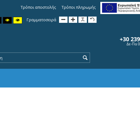
Τρόποι αποστολής
Τρόποι πληρωμής
Γραμματοσειρά
+30 23
Δε-Πα 0