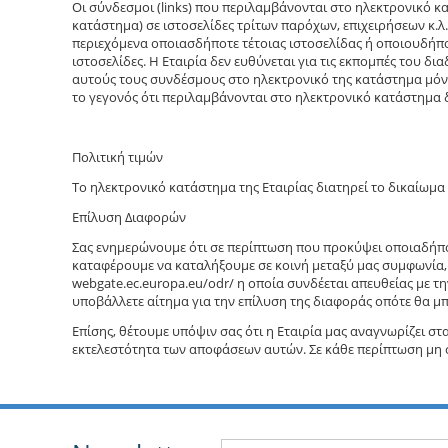
Οι σύνδεσμοι (links) που περιλαμβάνονται στο ηλεκτρονικό κ
κατάστημα) σε ιστοσελίδες τρίτων παρόχων, επιχειρήσεων κ.λ.π
περιεχόμενα οποιασδήποτε τέτοιας ιστοσελίδας ή οποιουδήπο
ιστοσελίδες. Η Eταιρία δεν ευθύνεται για τις εκπομπές του 
αυτούς τους συνδέσμους στο ηλεκτρονικό της κατάστημα μόνο
το γεγονός ότι περιλαμβάνονται στο ηλεκτρονικό κατάστημα δε
Πολιτική τιμών
Το ηλεκτρονικό κατάστημα της Εταιρίας διατηρεί το δικαίωμ
Επίλυση Διαφορών
Σας ενημερώνουμε ότι σε περίπτωση που προκύψει οποιαδήποτ
καταφέρουμε να καταλήξουμε σε κοινή μεταξύ μας συμφωνία,
webgate.ec.europa.eu/odr/ η οποία συνδέεται απευθείας με τ
υποβάλλετε αίτημα για την επίλυση της διαφοράς οπότε θα μπ
Επίσης, θέτουμε υπόψιν σας ότι η Εταιρία μας αναγνωρίζει σ
εκτελεστότητα των αποφάσεων αυτών. Σε κάθε περίπτωση μη σ