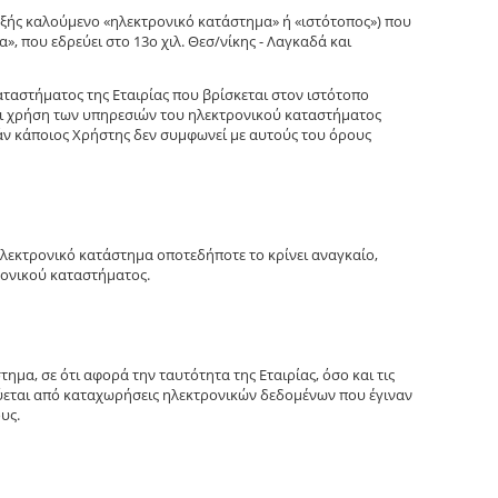
εξής καλούμενο «ηλεκτρονικό κατάστημα» ή «ιστότοπος») που
, που εδρεύει στο 13o χιλ. Θεσ/νίκης - Λαγκαδά και
ταστήματος της Εταιρίας που βρίσκεται στον ιστότοπο
νει χρήση των υπηρεσιών του ηλεκτρονικού καταστήματος
Εάν κάποιος Χρήστης δεν συμφωνεί με αυτούς του όρους
ηλεκτρονικό κατάστημα οποτεδήποτε το κρίνει αναγκαίο,
ρονικού καταστήματος.
μα, σε ότι αφορά την ταυτότητα της Εταιρίας, όσο και τις
μεύεται από καταχωρήσεις ηλεκτρονικών δεδομένων που έγιναν
υς.