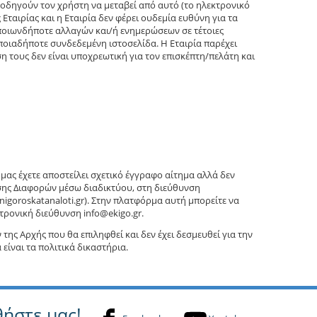
 οδηγούν τον χρήστη να μεταβεί από αυτό (το ηλεκτρονικό
Εταιρίας και η Εταιρία δεν φέρει ουδεμία ευθύνη για τα
ποιωνδήποτε αλλαγών και/ή ενημερώσεων σε τέτοιες
οποιαδήποτε συνδεδεμένη ιστοσελίδα. Η Εταιρία παρέχει
 τους δεν είναι υποχρεωτική για τον επισκέπτη/πελάτη και
μας έχετε αποστείλει σχετικό έγγραφο αίτημα αλλά δεν
σης Διαφορών μέσω διαδικτύου, στη διεύθυνση
igoroskatanaloti.gr). Στην πλατφόρμα αυτή μπορείτε να
τρονική διεύθυνση info@ekigo.gr.
ης Αρχής που θα επιληφθεί και δεν έχει δεσμευθεί για την
ίναι τα πολιτικά δικαστήρια.
ήστε μας!