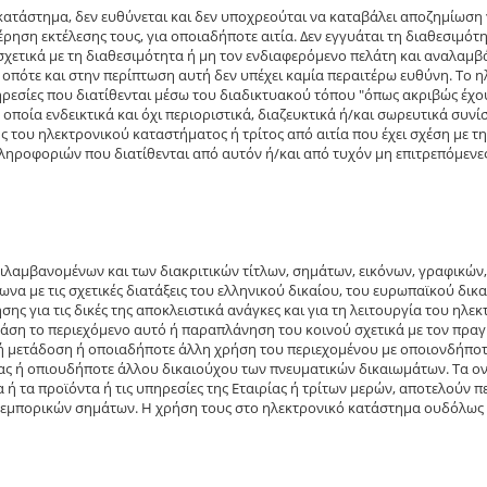
 κατάστημα, δεν ευθύνεται και δεν υποχρεούται να καταβάλει αποζημίωση
ηση εκτέλεσης τους, για οποιαδήποτε αιτία. Δεν εγγυάται τη διαθεσιμότ
σχετικά με τη διαθεσιμότητα ή μη τον ενδιαφερόμενο πελάτη και αναλαμβά
 οπότε και στην περίπτωση αυτή δεν υπέχει καμία περαιτέρω ευθύνη. Το η
ηρεσίες που διατίθενται μέσω του διαδικτυακού τόπου "όπως ακριβώς έχου
 η οποία ενδεικτικά και όχι περιοριστικά, διαζευκτικά ή/και σωρευτικά συ
ς του ηλεκτρονικού καταστήματος ή τρίτος από αιτία που έχει σχέση με τη
ληροφοριών που διατίθενται από αυτόν ή/και από τυχόν μη επιτρεπόμενες
λαμβανομένων και των διακριτικών τίτλων, σημάτων, εικόνων, γραφικών,
ωνα με τις σχετικές διατάξεις του ελληνικού δικαίου, του ευρωπαϊκού δι
ρήσης για τις δικές της αποκλειστικά ανάγκες και για τη λειτουργία του 
άση το περιεχόμενο αυτό ή παραπλάνηση του κοινού σχετικά με τον πρα
μετάδοση ή οποιαδήποτε άλλη χρήση του περιεχομένου με οποιονδήποτε 
ς ή οπιουδήποτε άλλου δικαιούχου των πνευματικών δικαιωμάτων. Τα ονόμ
ή τα προϊόντα ή τις υπηρεσίες της Εταιρίας ή τρίτων μερών, αποτελούν πε
 εμπορικών σημάτων. Η χρήση τους στο ηλεκτρονικό κατάστημα ουδόλως π