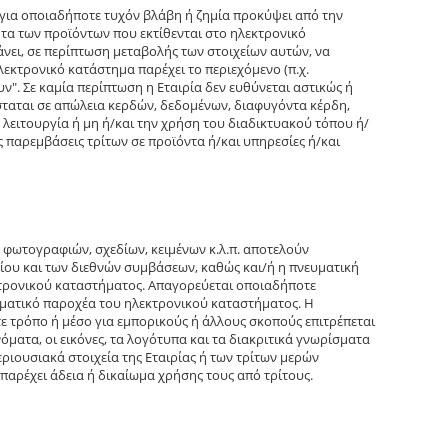
 για οποιαδήποτε τυχόν βλάβη ή ζημία προκύψει από την
ητα των προϊόντων που εκτίθενται στο ηλεκτρονικό
νει, σε περίπτωση μεταβολής των στοιχείων αυτών, να
λεκτρονικό κατάστημα παρέχει το περιεχόμενο (π.χ.
ν". Σε καμία περίπτωση η Εταιρία δεν ευθύνεται αστικώς ή
νίσταται σε απώλεια κερδών, δεδομένων, διαφυγόντα κέρδη,
 λειτουργία ή μη ή/και την χρήση του διαδικτυακού τόπου ή/
 παρεμβάσεις τρίτων σε προϊόντα ή/και υπηρεσίες ή/και
 φωτογραφιών, σχεδίων, κειμένων κ.λ.π. αποτελούν
καίου και των διεθνών συμβάσεων, καθώς και/ή η πνευματική
ηλεκτρονικού καταστήματος. Απαγορεύεται οποιαδήποτε
γματικό παροχέα του ηλεκτρονικού καταστήματος. Η
τρόπο ή μέσο για εμπορικούς ή άλλους σκοπούς επιτρέπεται
ατα, οι εικόνες, τα λογότυπα και τα διακριτικά γνωρίσματα
ριουσιακά στοιχεία της Εταιρίας ή των τρίτων μερών
αρέχει άδεια ή δικαίωμα χρήσης τους από τρίτους.