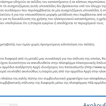
ατάστημα οδηγούν σε σελίδες του καταστήματος ή σε κάποιες περιπτώσεις
. Οι συσχετιζόμενες αυτές ιστοσελίδες δεν βρίσκονται υπό τον έλεγχο της 
τε συνδέσμου που περιλαμβάνεται σε μία συσχετιζόμενη ιστοσελίδα, ή ο
διαδικτύου ή για την οποιασδήποτε μορφής μετάδοση που λαμβάνεται από 
 για τη διευκόλυνση της χρήσης του ηλεκτρονικού καταστήματος, η χρήση
ν υποδηλώνει ότι η Εταιρία εγκρίνει ή αποδέχεται το περιεχόμενό τους.
α μεταβολής των τιμών χωρίς προηγούμενη ειδοποίηση του πελάτη.
ε διαφορά από τη μεταξύ μας συναλλαγή για την επίλυση της οποίας, θα 
 έχετε δυνατότητα να απευθυνθείτε στην πλατφόρμα Ηλεκτρονικής Επίλυ
ην αρμόδια ανεξάρτητη Αρχή «Συνήγορος του Καταναλωτή» (http://www.syn
ορεί να κληθεί ακολούθως η εταιρία μας από την αρμόδια Αρχή στην ηλεκ
τα πλαίσια της καλής πίστης τον συμβουλευτικό χαρακτήρα των αποφάσεων τ
υμβιβαστικής επίλυσης της διαφοράς μέσω της πλατφόρμας ΗΕΔ αρμόδια ε
Ακολουθ