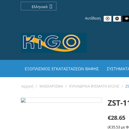
Ελληνικά
Αντίθεση
ΕΞΟΠΛΙΣΜΟΣ ΕΓΚΑΤΑΣΤΑΣΕΩΝ ΒΑΦΗΣ
ΣΥΣΤΗΜΑΤΑ
Αρχική
/
ΜΑΣΚΑΡΙΣΜΑ
/
ΚΥΛΙΝΔΡΙΚΑ ΒΥΣΜΑΤΑ ΕΛΞΗΣ
/
ZS
ZST-1
€
28.65
(
€
35.53
με Φ.