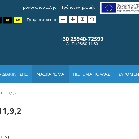
Τρόποι αποστολής
Τρόποι πληρωμής
Γραμματοσειρά
+30 239
40-72599
Δε-Πα 08:30-16:30
 ΔΙΑΚΙΝΗΣΗΣ
ΜΑΣΚΑΡΙΣΜΑ
ΠΙΣΤΟΛΙΑ ΚΟΛΛΑΣ
ΣΥΡΟΜΕΝ
T-111,9,2
11,9,2
Π.Α.)