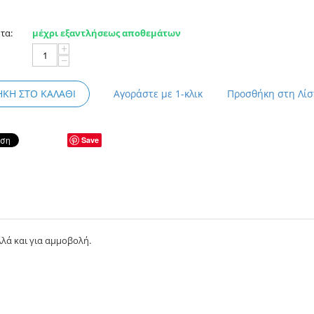
τα:
μέχρι εξαντλήσεως αποθεμάτων
+
−
ΚΗ ΣΤΟ ΚΑΛΆΘΙ
Αγοράστε με 1-κλικ
Προσθήκη στη Λί
Save
λά και για αμμοβολή.